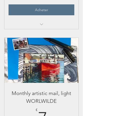
Acheter
Art print in elegant envelope
Postcard and illustrated artist's letter
Bookmark or mini print included
SHIPPING WORLDWIDE INCLUDED!
EASY TO STOP
IN ENGLISH OR FRENCH : PLEASE ASK
Monthly artistic mail, light
WORLWILDE
€