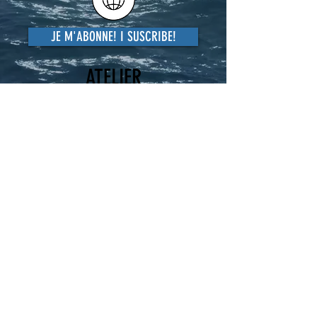
JE M'ABONNE! I SUSCRIBE!
ATELIER
HELP
235 route de Benet
79510 COULON - FRANCE
06 24 04 22 34
goineau@free.fr
93 route de la Cléopâtre
97500 Saint-Pierre & Miquelon
0508 41 21 35
Paiement
/Livraison/Retour
Shipping
& Returns Policy