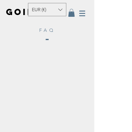
GOINEAU
EUR (€)
FAQ