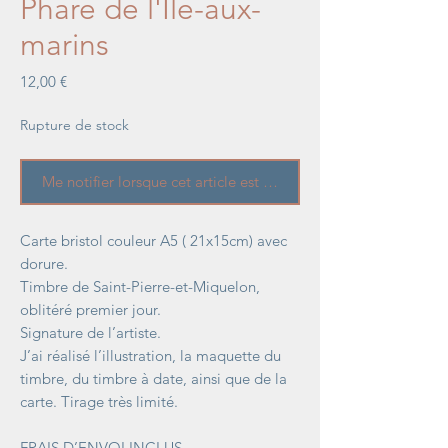
Phare de l'Île-aux-
marins
Prix
12,00 €
Rupture de stock
Me notifier lorsque cet article est disponible
Carte bristol couleur A5 ( 21x15cm) avec
dorure.
Timbre de Saint-Pierre-et-Miquelon,
oblitéré premier jour.
Signature de l’artiste.
J’ai réalisé l’illustration, la maquette du
timbre, du timbre à date, ainsi que de la
carte. Tirage très limité.
FRAIS D’ENVOI INCLUS