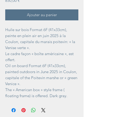
Prix
850,00 €
Ajouter au panier
Huile sur bois Format 6F (41x33cm),
peinte en plein air en juin 2025 à la
Coulon, capitale du marais poitevin: « la
Venise verte ».
Le cadre façon « boîte américaine », est
offert.
Oil on board Format 6F (41x33cm),
painted outdoors in June 2025 in Coulon,
capitale of the Poitevin marshe or « green
Venice ».
The « American box » style frame (
floating frame) is offered. Dark gray.