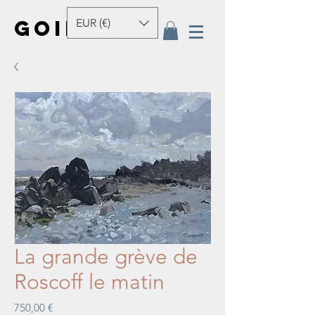
GOINEAU
EUR (€)
La grande grève de
Roscoff le matin
Prix
750,00 €