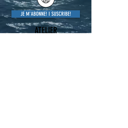
JE M'ABONNE! I SUSCRIBE!
ATELIER
HELP
235 route de Benet
79510 COULON - FRANCE
06 24 04 22 34
goineau@free.fr
93 route de la Cléopâtre
97500 Saint-Pierre & Miquelon
0508 41 21 35
Paiement
/Livraison/Retour
Shipping
& Returns Policy