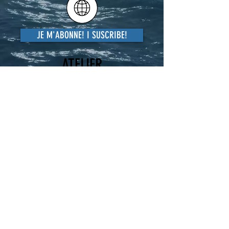
JE M'ABONNE! I SUSCRIBE!
ATELIER
HELP
235 route de Benet
79510 COULON - FRANCE
06 24 04 22 34
goineau@free.fr
93 route de la Cléopâtre
97500 Saint-Pierre & Miquelon
0508 41 21 35
Paiement
/Livraison/Retour