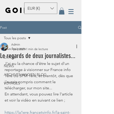
GOINEAU
EUR (€)
Post
Tous les posts
Admin
Tous les posts
7 juil. 2021
1 min de lecture
Le regards de deux journalistes...
EXPOS
J'ai eu la chance d'être le sujet d'un 
NEWS
reportage à visionner sur France info 
ARCHIVES/ANCIEN BLOG
1ère ou SPM 1ère, et bientôt, dès que 
j'aurais compris comment le 
VOYAGES
télécharger, sur mon site...
En attendant, vous pouvez lire l'article 
et voir la vidéo en suivant ce lien ;
https://la1ere.francetvinfo.fr/la-saint-