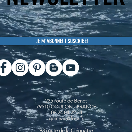
JE M'ABONNE! I SUSCRIBE!
235 route de Benet
79510 COULON - FRANCE
06 24 04 22 34
goineau@free.fr
93 route de la Cléopâtre