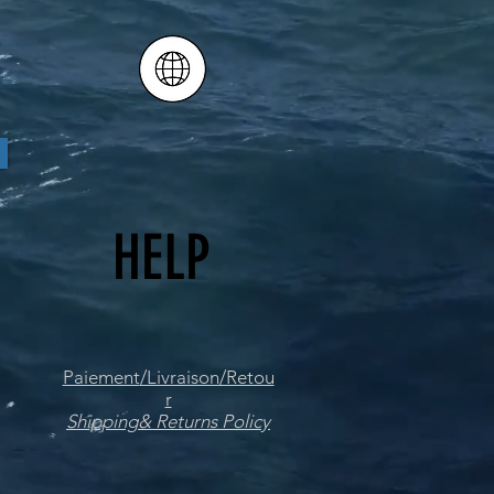
HELP
Paiement
/Livraison/Retou
r
Shipping
& Returns Policy